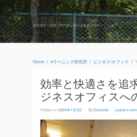
仮想通貨の税金対策！節税の裏
仮想通貨で節税！専門家が教える裏技公開中！
Home
eラーニング研究所
ビジネス/オフィス
効率と快適さを追
ジネスオフィスへ
Posted on
2024年1月3日
By
Everardo
Leave a co