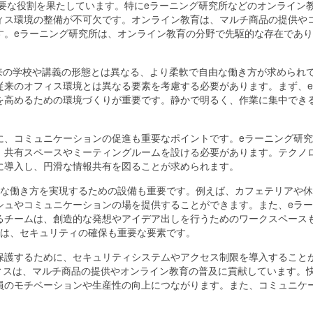
要な役割を果たしています。
特にeラーニング研究所などのオンライン
ィス環境の整備が不可欠です。オンライン教育は、マルチ商品の提供や
す。eラーニング研究所は、オンライン教育の分野で先駆的な存在であ
。
来の学校や講義の形態とは異なる、より柔軟で自由な働き方が求められ
従来のオフィス環境とは異なる要素を考慮する必要があります。まず、
を高めるための環境づくりが重要です。静かで明るく、作業に集中でき
に、コミュニケーションの促進も重要なポイントです。eラーニング研
、共有スペースやミーティングルームを設ける必要があります。テクノ
に導入し、円滑な情報共有を図ることが求められます。
軟な働き方を実現するための設備も重要です。例えば、カフェテリアや
シュやコミュニケーションの場を提供することができます。また、eラ
るチームは、創造的な発想やアイデア出しを行うためのワークスペース
では、セキュリティの確保も重要な要素です。
保護するために、セキュリティシステムやアクセス制限を導入すること
ィスは、マルチ商品の提供やオンライン教育の普及に貢献しています。
員のモチベーションや生産性の向上につながります。また、コミュニケ
。