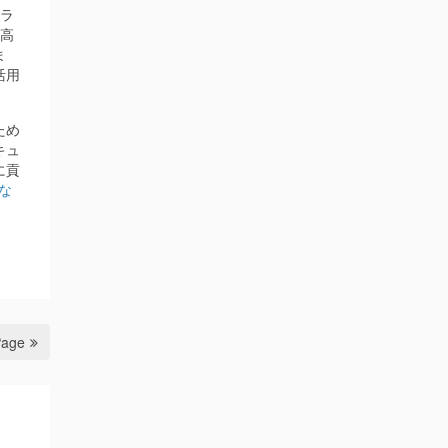
ンラ
を高
ま
活用
ため
キュ
に貢
な
Page