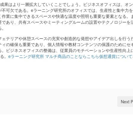
の成果はより一層拡大していくことでしょう。ビジネスオフィスは、オ
が不可欠である。eラーニング研究所のオフィスでは、生産性と集中力
く作業に集中できるスペースや快適な温度や照明も重要な要素となる。
要であり、共有スペースやミーティングルームの設置やテクノロジーを
る。
フェテリアや休憩スペースの充実や創造的な発想やアイデア出しを行う
ティの確保も重要であり、個人情報や教材コンテンツの保護のためにセ
る。ビジネスオフィスの整備は、従業員のモチベーションや生産性向上
せる。
eラーニング研究所 マルチ商品のことならこちら
仮想通貨について
Next 