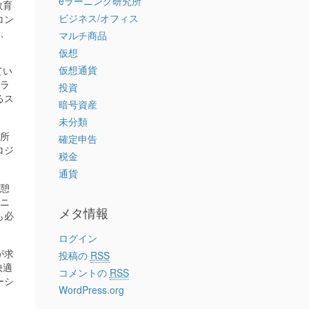
eラーニング研究所
教育
ビジネス/オフィス
コン
り、
マルチ商品
仮想
仮想通貨
てい
eラ
投資
るス
暗号資産
未分類
究所
確定申告
ロジ
税金
通貨
休憩
ーニ
メタ情報
も必
ログイン
が求
投稿の
RSS
快適
コメントの
RSS
ーシ
WordPress.org