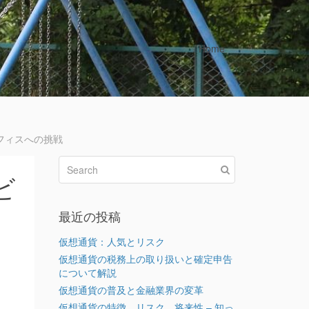
Home
フィスへの挑戦
ビ
最近の投稿
仮想通貨：人気とリスク
仮想通貨の税務上の取り扱いと確定申告
について解説
仮想通貨の普及と金融業界の変革
仮想通貨の特徴、リスク、将来性 – 知っ